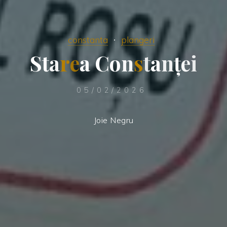
constanta
plangeri
S
t
a
r
e
a
C
o
n
s
t
a
n
ț
e
i
05/02/2026
Joie Negru