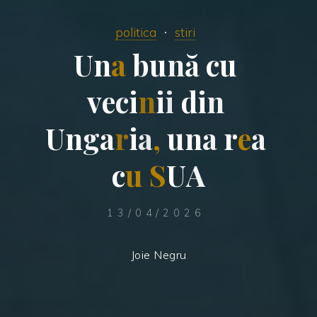
politica
stiri
U
n
a
b
u
n
ă
c
u
v
e
c
i
n
i
i
d
i
n
U
n
g
a
r
i
a
,
u
n
a
r
e
a
c
u
S
U
A
13/04/2026
Joie Negru