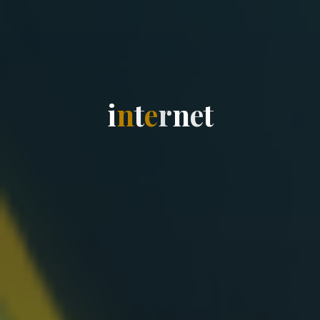
i
n
t
e
r
n
e
t